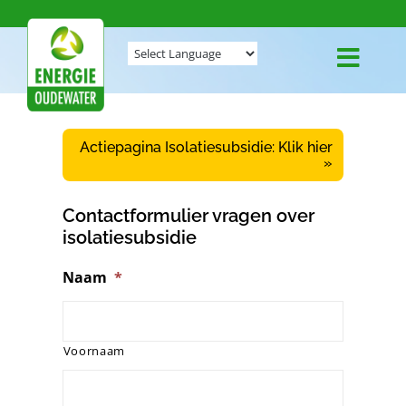
Ga
naar
inhoud
Toggl
Navig
WELKOM BIJ ENERGIE OUDEWATER
Actiepagina Isolatiesubsidie: Klik hier
»
WIE ZIJN WIJ
Contactformulier vragen over
TIPS
isolatiesubsidie
ACTIES
Naam
*
NIEUWS
Voornaam
CONTACT