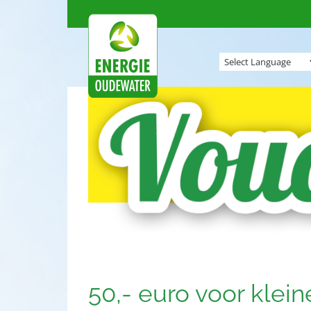
Ga
naar
inhoud
50,- euro voor kle